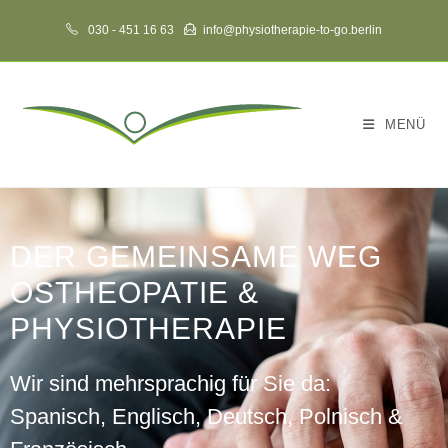
030 - 451 16 63
info@physiotherapie-to-go.berlin
MENÜ
DER GEMEINSAME WEG
OSTHEOPATIE &
PHYSIOTHERAPIE
Wir sind mehrsprachig für Sie da:
Spanisch, Englisch, Deutsch, Polnisch &